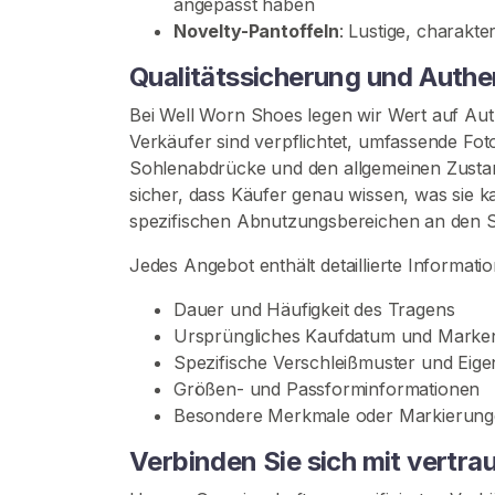
angepasst haben
i
Novelty-Pantoffeln
: Lustige, charakte
n
h
Qualitätssicherung und Authen
a
Bei Well Worn Shoes legen wir Wert auf Auth
l
Verkäufer sind verpflichtet, umfassende Foto
t
Sohlenabdrücke und den allgemeinen Zustand
sicher, dass Käufer genau wissen, was sie 
A
spezifischen Abnutzungsbereichen an den 
b
g
Jedes Angebot enthält detaillierte Informati
e
t
Dauer und Häufigkeit des Tragens
r
Ursprüngliches Kaufdatum und Marken
a
Spezifische Verschleißmuster und Eige
g
Größen- und Passforminformationen
e
Besondere Merkmale oder Markierun
n
Verbinden Sie sich mit vertr
e
A