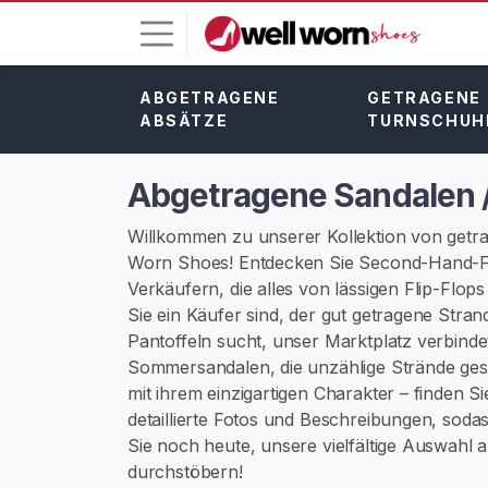
ABGETRAGENE
GETRAGENE
L
ABSÄTZE
TURNSCHUH
o
g
-
Abgetragene Sandalen /
I
n
Willkommen zu unserer Kollektion von get
Worn Shoes! Entdecken Sie Second-Hand-F
R
Verkäufern, die alles von lässigen Flip-Flo
E
Sie ein Käufer sind, der gut getragene Str
G
Pantoffeln sucht, unser Marktplatz verbinde
I
S
Sommersandalen, die unzählige Strände ge
T
mit ihrem einzigartigen Charakter – finden S
R
detaillierte Fotos und Beschreibungen, soda
I
E
Sie noch heute, unsere vielfältige Auswah
R
durchstöbern!
E