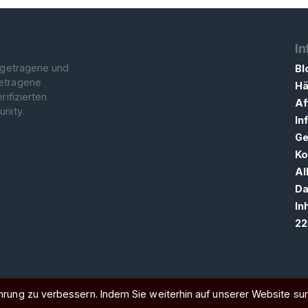
In
r getragene und
Bl
getragene
Hä
rifizierten
Af
nity.
In
Ge
Ko
Al
Da
In
22
rung zu verbessern. Indem Sie weiterhin auf unserer Website su