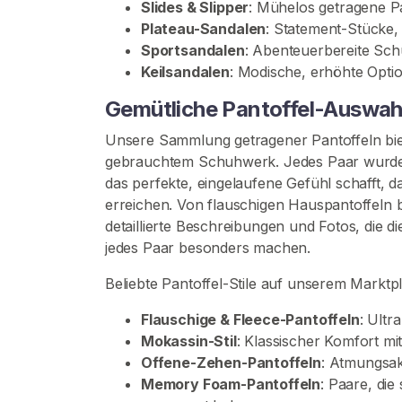
a
Slides & Slipper
: Mühelos getragene P
c
Plateau-Sandalen
: Statement-Stücke,
h
Sportsandalen
: Abenteuerbereite Sc
V
Keilsandalen
: Modische, erhöhte Opti
e
Gemütliche Pantoffel-Auswah
r
k
Unsere Sammlung getragener Pantoffeln biet
ä
gebrauchtem Schuhwerk. Jedes Paar wurde 
u
das perfekte, eingelaufene Gefühl schafft,
f
erreichen. Von flauschigen Hauspantoffeln 
e
detaillierte Beschreibungen und Fotos, die d
r
jedes Paar besonders machen.
n
Beliebte Pantoffel-Stile auf unserem Marktpl
S
Flauschige & Fleece-Pantoffeln
: Ultr
c
Mokassin-Stil
: Klassischer Komfort mi
h
Offene-Zehen-Pantoffeln
: Atmungsak
u
Memory Foam-Pantoffeln
: Paare, die
h