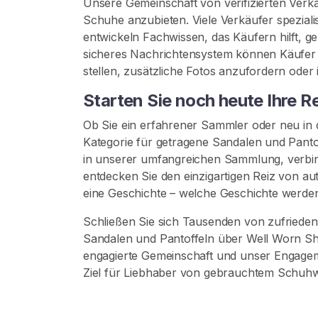
Unsere Gemeinschaft von verifizierten Verkä
b
Schuhe anzubieten. Viele Verkäufer speziali
s
entwickeln Fachwissen, das Käufern hilft, g
ä
sicheres Nachrichtensystem können Käufer 
t
stellen, zusätzliche Fotos anzufordern oder
z
Starten Sie noch heute Ihre 
e
Ob Sie ein erfahrener Sammler oder neu in
G
Kategorie für getragene Sandalen und Pantof
e
in unserer umfangreichen Sammlung, verbind
t
entdecken Sie den einzigartigen Reiz von a
r
eine Geschichte – welche Geschichte werde
a
g
Schließen Sie sich Tausenden von zufrieden
e
Sandalen und Pantoffeln über Well Worn Sh
n
engagierte Gemeinschaft und unser Engage
e
Ziel für Liebhaber von gebrauchtem Schuhw
T
u