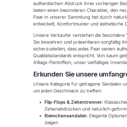
r
authentischen Abdruck ihres vorherigen Bes
t
bieten einen besonderen Charakter, den ne
s
Paar in unserer Sammlung hat durch natürlic
e
entwickelt, Komfortmuster und ästhetische De
i
Unsere Verkäufer verstehen die besondere
t
Sie bewahren und präsentieren sorgfältig i
e
sicherzustellen, dass jedes Paar seinen aut
Qualitätsstandards entspricht. Von kaum get
S
Alltags-Pantoffeln, unser vielfältiges Invent
u
Erkunden Sie unsere umfangre
c
h
Unsere Kategorie für getragene Sandalen umf
e
um jeden Geschmack zu treffen:
n
S
Flip-Flops & Zehentrenner
: Klassisc
i
Zehenabdrücken und natürlich geform
e
Riemchensandalen
: Elegante Optione
n
zeigen