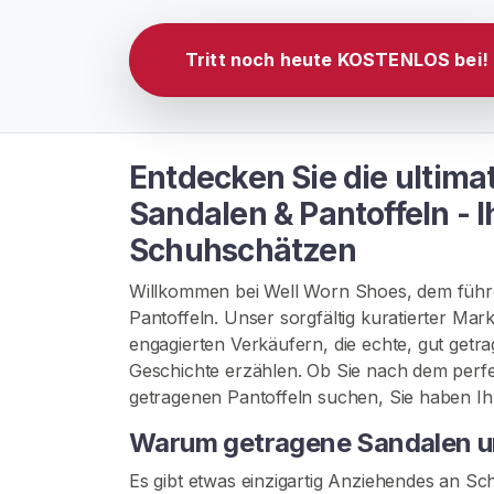
N
S
I
Tritt noch heute KOSTENLOS bei!
E
S
I
C
H
Entdecken Sie die ultim
K
O
Sandalen & Pantoffeln -
S
T
Schuhschätzen
E
N
L
Willkommen bei Well Worn Shoes, dem führe
O
Pantoffeln. Unser sorgfältig kuratierter Mark
S
engagierten Verkäufern, die echte, gut getra
>
Geschichte erzählen. Ob Sie nach dem perf
getragenen Pantoffeln suchen, Sie haben Ih
S
Warum getragene Sandalen u
t
a
Es gibt etwas einzigartig Anziehendes an Sc