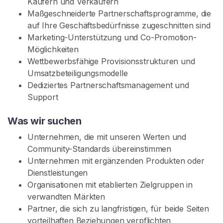
Käufern und Verkäufern
N
Maßgeschneiderte Partnerschaftsprogramme, die
S
I
auf Ihre Geschäftsbedürfnisse zugeschnitten sind
E
Marketing-Unterstützung und Co-Promotion-
S
Möglichkeiten
I
C
Wettbewerbsfähige Provisionsstrukturen und
H
Umsatzbeteiligungsmodelle
K
Dediziertes Partnerschaftsmanagement und
O
S
Support
T
E
Was wir suchen
N
L
Unternehmen, die mit unseren Werten und
O
S
Community-Standards übereinstimmen
>
Unternehmen mit ergänzenden Produkten oder
Dienstleistungen
Organisationen mit etablierten Zielgruppen in
S
verwandten Märkten
t
Partner, die sich zu langfristigen, für beide Seiten
a
vorteilhaften Beziehungen verpflichten