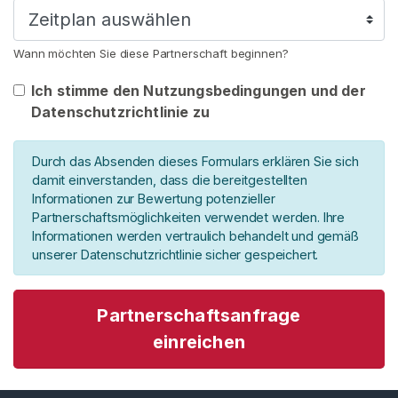
b
s
Wann möchten Sie diese Partnerschaft beginnen?
ä
t
Ich stimme den Nutzungsbedingungen und der
z
Datenschutzrichtlinie zu
e
Durch das Absenden dieses Formulars erklären Sie sich
G
damit einverstanden, dass die bereitgestellten
e
Informationen zur Bewertung potenzieller
t
Partnerschaftsmöglichkeiten verwendet werden. Ihre
r
Informationen werden vertraulich behandelt und gemäß
a
unserer Datenschutzrichtlinie sicher gespeichert.
g
e
Partnerschaftsanfrage
n
e
einreichen
T
u