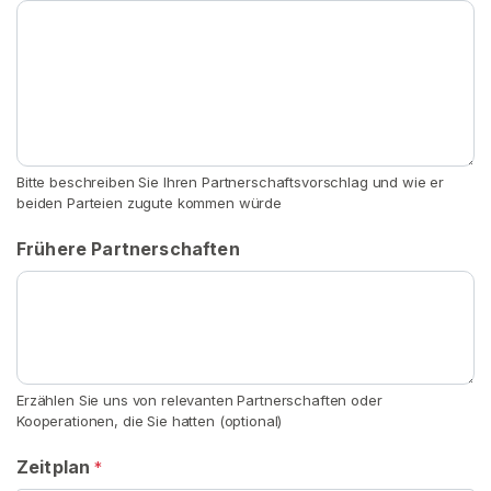
i
n
h
a
l
t
Bitte beschreiben Sie Ihren Partnerschaftsvorschlag und wie er
A
beiden Parteien zugute kommen würde
b
Frühere Partnerschaften
g
e
t
r
a
g
Erzählen Sie uns von relevanten Partnerschaften oder
e
Kooperationen, die Sie hatten (optional)
n
e
Zeitplan
*
A