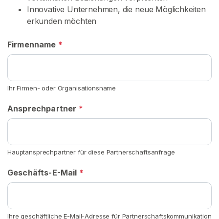
r
Innovative Unternehmen, die neue Möglichkeiten
t
erkunden möchten
s
e
Firmenname
*
i
t
e
Ihr Firmen- oder Organisationsname
S
Ansprechpartner
*
u
c
h
e
Hauptansprechpartner für diese Partnerschaftsanfrage
n
Geschäfts-E-Mail
*
S
i
e
n
Ihre geschäftliche E-Mail-Adresse für Partnerschaftskommunikation