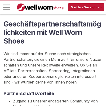
Melden Sie sich an
Geschäftspartnerschaftsmög
L
o
lichkeiten mit Well Worn
g
Shoes
-
I
n
Wir sind immer auf der Suche nach strategischen
Partnerschaften, die einen Mehrwert für unsere Nutzer
R
schaffen und unsere Reichweite erweitern. Ob Sie an
E
G
Affiliate-Partnerschaften, Sponsoring, Integrationen
I
oder anderen Kooperationsmöglichkeiten interessiert
S
sind - wir würden gerne von Ihnen hören.
T
R
I
Partnerschaftsvorteile
E
R
Zugang zu unserer engagierten Community von
E