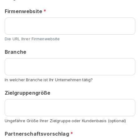
a
c
Firmenwebsite
*
h
V
e
r
Die URL Ihrer Firmenwebsite
k
Branche
ä
u
f
e
In welcher Branche ist Ihr Unternehmen tätig?
r
n
Zielgruppengröße
S
c
Ungefähre Größe Ihrer Zielgruppe oder Kundenbasis (optional)
h
u
Partnerschaftsvorschlag
*
h