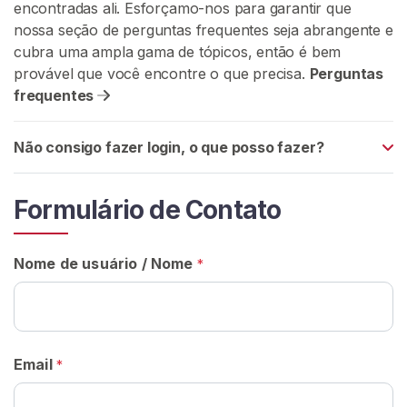
encontradas ali. Esforçamo-nos para garantir que
G
R
nossa seção de perguntas frequentes seja abrangente e
Á
cubra uma ampla gama de tópicos, então é bem
T
provável que você encontre o que precisa.
Perguntas
I
S
frequentes
>
Não consigo fazer login, o que posso fazer?
I
n
Formulário de Contato
í
c
i
Nome de usuário / Nome
*
o
P
r
Email
*
o
c