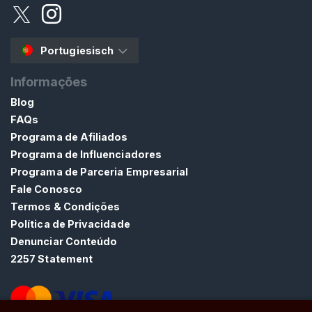
t
e
ú
Portugiesisch
d
o
Informações
D
e
Blog
C
FAQs
a
Programa de Afiliados
l
Programa de Influenciadores
ç
Programa de Parceria Empresarial
a
Fale Conosco
d
Termos & Condições
o
Política de Privacidade
Denunciar Conteúdo
S
2257 Statement
a
l
t