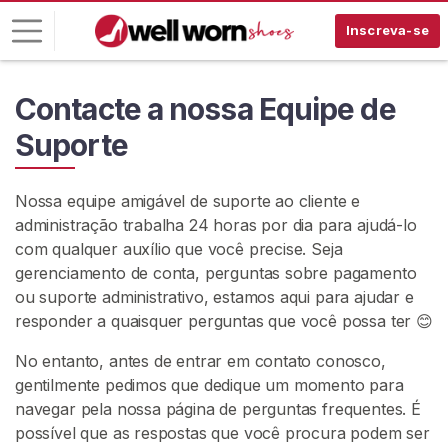
Inscreva-se
E
Contacte a nossa Equipe de
n
Suporte
t
r
a
Nossa equipe amigável de suporte ao cliente e
r
administração trabalha 24 horas por dia para ajudá-lo
com qualquer auxílio que você precise. Seja
I
gerenciamento de conta, perguntas sobre pagamento
N
ou suporte administrativo, estamos aqui para ajudar e
S
C
responder a quaisquer perguntas que você possa ter 😊
R
E
No entanto, antes de entrar em contato conosco,
V
gentilmente pedimos que dedique um momento para
A
-
navegar pela nossa página de perguntas frequentes. É
S
possível que as respostas que você procura podem ser
E