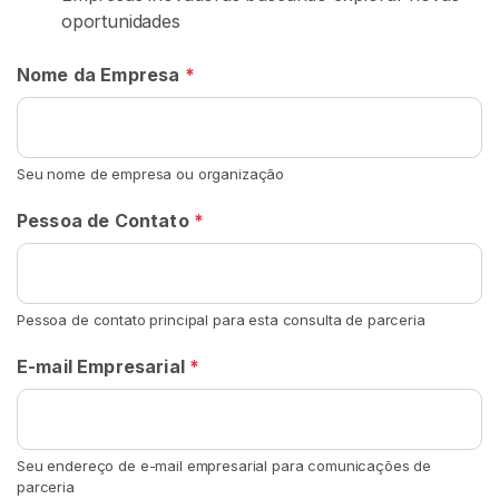
u
oportunidades
r
a
Nome da Empresa
*
r
V
e
n
Seu nome de empresa ou organização
d
Pessoa de Contato
*
e
d
o
r
Pessoa de contato principal para esta consulta de parceria
e
s
E-mail Empresarial
*
C
o
Seu endereço de e-mail empresarial para comunicações de
n
parceria