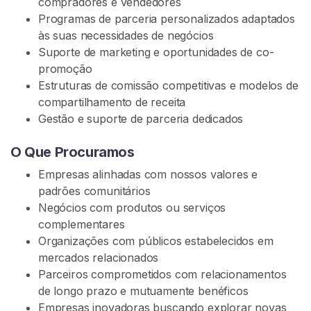
compradores e vendedores
G
Programas de parceria personalizados adaptados
R
Á
às suas necessidades de negócios
T
Suporte de marketing e oportunidades de co-
I
promoção
S
>
Estruturas de comissão competitivas e modelos de
compartilhamento de receita
Gestão e suporte de parceria dedicados
I
n
O Que Procuramos
í
Empresas alinhadas com nossos valores e
c
padrões comunitários
i
Negócios com produtos ou serviços
o
complementares
Organizações com públicos estabelecidos em
P
mercados relacionados
r
Parceiros comprometidos com relacionamentos
o
de longo prazo e mutuamente benéficos
c
Empresas inovadoras buscando explorar novas