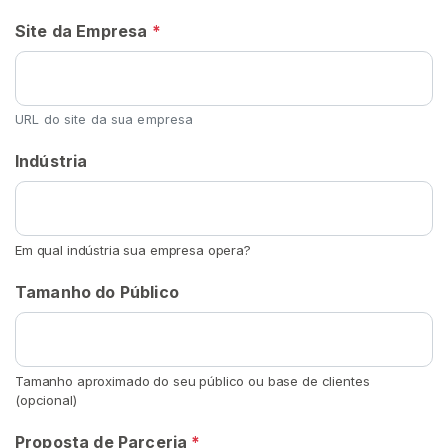
t
e
Site da Empresa
*
ú
d
o
URL do site da sua empresa
D
e
Indústria
C
a
l
ç
Em qual indústria sua empresa opera?
a
d
Tamanho do Público
o
S
Tamanho aproximado do seu público ou base de clientes
a
(opcional)
l
t
Proposta de Parceria
*