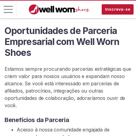
Inscreva-se
Oportunidades de Parceria
E
n
Empresarial com Well Worn
t
Shoes
r
a
r
Estamos sempre procurando parcerias estratégicas que
criem valor para nossos usuários e expandam nosso
I
alcance. Se você está interessado em parcerias de
N
S
afiliados, patrocínios, integrações ou outras
C
oportunidades de colaboração, adoraríamos ouvir de
R
você.
E
V
A
Benefícios da Parceria
-
S
Acesso à nossa comunidade engajada de
E