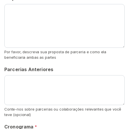
o
s
D
e
s
g
a
s
Por favor, descreva sua proposta de parceria e como ela
t
beneficiaria ambas as partes
a
Parcerias Anteriores
d
o
s
T
é
Conte-nos sobre parcerias ou colaborações relevantes que você
n
teve (opcional)
i
s
Cronograma
*