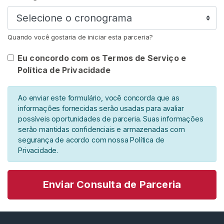
G
a
s
Quando você gostaria de iniciar esta parceria?
t
o
Eu concordo com os Termos de Serviço e
s
Política de Privacidade
S
Ao enviar este formulário, você concorda que as
a
informações fornecidas serão usadas para avaliar
n
possíveis oportunidades de parceria. Suas informações
d
serão mantidas confidenciais e armazenadas com
á
segurança de acordo com nossa Política de
l
Privacidade.
i
a
Enviar Consulta de Parceria
s
/
C
h