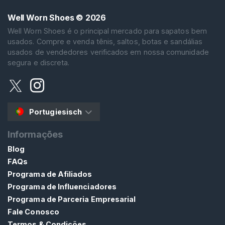
i
Well Worn Shoes
© 2026
n
Well Worn Shoes é o principal mercado para sapatos bem
e
usados. Compre e venda tênis, saltos, botas e sandálias
l
usados de vendedores verificados em nossa comunidade
o
segura e discreta.
s
G
a
s
Portugiesisch
t
o
Informações
s
Blog
B
FAQs
o
Programa de Afiliados
t
Programa de Influenciadores
a
Programa de Parceria Empresarial
s
Fale Conosco
G
Termos & Condições