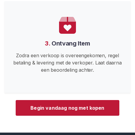
a
k
e
r
s
3.
Ontvang Item
V
e
Zodra een verkoop is overeengekomen, regel
r
betaling & levering met de verkoper. Laat daarna
s
een beoordeling achter.
l
e
t
e
n
Begin vandaag nog met kopen
S
a
n
d