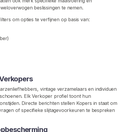
atten ook merk specifieke maatvoering en
 weloverwogen beslissingen te nemen.
ers om opties te verfijnen op basis van:
bber)
 Verkopers
zenliefhebbers, vintage verzamelaars en individuen
tsschoenen. Elk Verkoper profiel toont hun
onstijden. Directe berichten stellen Kopers in staat om
 vragen of specifieke slijtagevoorkeuren te bespreken
oopbescherming