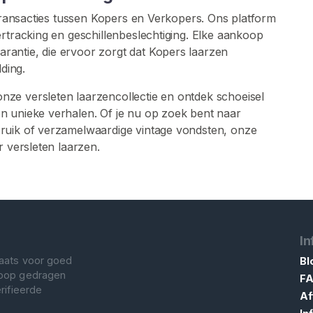
 transacties tussen Kopers en Verkopers. Ons platform
ertracking en geschillenbeslechtiging. Elke aankoop
antie, die ervoor zorgt dat Kopers laarzen
ding.
ze versleten laarzencollectie en ontdek schoeisel
n unieke verhalen. Of je nu op zoek bent naar
ruik of verzamelwaardige vintage vondsten, onze
r versleten laarzen.
In
aats voor goed
Bl
koop gedragen
F
rifieerde
Af