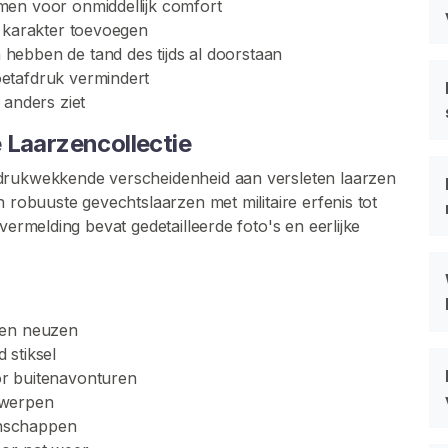
men voor onmiddellijk comfort
e karakter toevoegen
ebben de tand des tijds al doorstaan
etafdruk vermindert
 anders ziet
 Laarzencollectie
ndrukwekkende verscheidenheid aan versleten laarzen
n robuuste gevechtslaarzen met militaire erfenis tot
vermelding bevat gedetailleerde foto's en eerlijke
len neuzen
 stiksel
r buitenavonturen
twerpen
nschappen