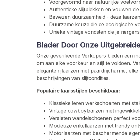
Voorgevormd naar natuurlijke voetvor
o
Authentieke slijtplekken en vouwen di
p
Bewezen duurzaamheid - deze laarzen h
e
Duurzame keuze die de ecologische vo
r
Unieke vintage vondsten die je nergens
s
B
Blader Door Onze Uitgebreide
l
Onze geverifieerde Verkopers bieden een i
a
om aan elke voorkeur en stijl te voldoen. Va
d
elegante rijlaarzen met paardrijcharme, elke 
e
beschrijvingen van slijtcondities.
r
e
Populaire laarsstijlen beschikbaar:
n
Klassieke leren werkschoenen met sta
Vintage cowboylaarzen met ingewikkeld
S
Versleten wandelschoenen perfect voo
c
Modieuze enkellaarzen met trendy on
h
Motorlaarzen met beschermende eige
o