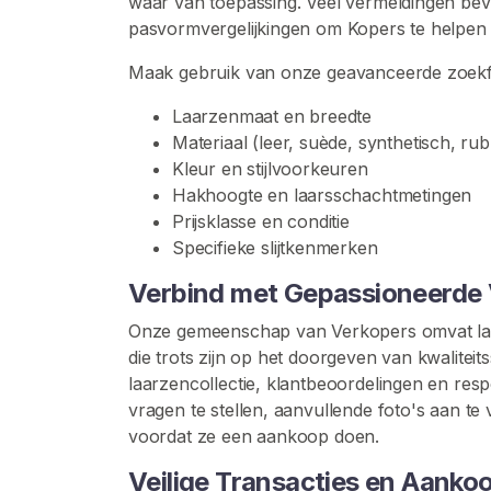
waar van toepassing. Veel vermeldingen bev
H
pasvormvergelijkingen om Kopers te helpen
a
k
Maak gebruik van onze geavanceerde zoekfilt
k
e
Laarzenmaat en breedte
n
Materiaal (leer, suède, synthetisch, ru
Kleur en stijlvoorkeuren
V
Hakhoogte en laarsschachtmetingen
e
Prijsklasse en conditie
r
Specifieke slijtkenmerken
s
Verbind met Gepassioneerde
l
e
Onze gemeenschap van Verkopers omvat laar
t
die trots zijn op het doorgeven van kwalitei
e
laarzencollectie, klantbeoordelingen en resp
n
vragen te stellen, aanvullende foto's aan te
S
voordat ze een aankoop doen.
n
Veilige Transacties en Aank
e