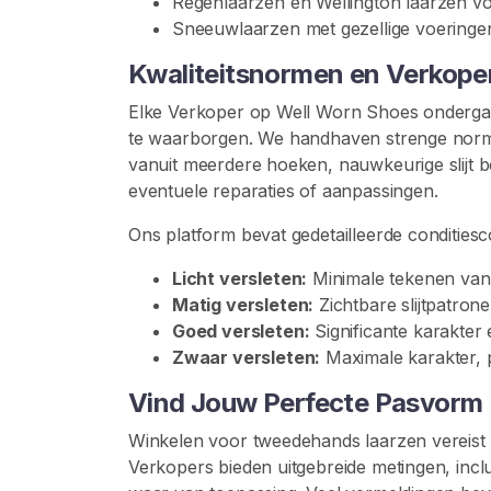
Regenlaarzen en Wellington laarzen v
e
Sneeuwlaarzen met gezellige voeringe
n
C
Kwaliteitsnormen en Verkoper
o
n
Elke Verkoper op Well Worn Shoes ondergaat 
t
te waarborgen. We handhaven strenge normen 
e
vanuit meerdere hoeken, nauwkeurige slijt b
n
eventuele reparaties of aanpassingen.
t
Ons platform bevat gedetailleerde conditiesc
V
Licht versleten:
Minimale tekenen van 
e
Matig versleten:
Zichtbare slijtpatrone
r
Goed versleten:
Significante karakter 
s
Zwaar versleten:
Maximale karakter, 
l
e
Vind Jouw Perfecte Pasvorm
t
Winkelen voor tweedehands laarzen vereist
e
Verkopers bieden uitgebreide metingen, incl
n