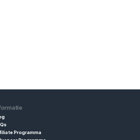
formatie
og
AQs
filiate Programma