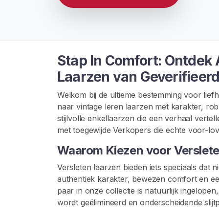
G
I
S
T
R
E
R
Stap In Comfort: Ontdek 
E
N
Laarzen van Geverifieer
>
Welkom bij de ultieme bestemming voor liefh
naar vintage leren laarzen met karakter, ro
H
stijlvolle enkellaarzen die een verhaal vert
o
met toegewijde Verkopers die echte voor-lov
m
Waarom Kiezen voor Verslet
e
Versleten laarzen bieden iets speciaals dat
V
authentiek karakter, bewezen comfort en een
e
paar in onze collectie is natuurlijk ingelo
r
wordt geëlimineerd en onderscheidende slij
k