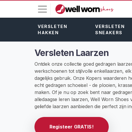
VERSLETEN
VERSLETEN
I
HAKKEN
SNEAKERS
n
l
o
Versleten Laarzen
g
g
Ontdek onze collectie goed gedragen laarze
e
werkschoenen tot stijlvolle enkellaarzen, el
n
dagelijks gebruik. Onze Kopers waarderen he
echt gedragen schoeisel - de plooien, krass
G
maken. Of je nu op zoek bent naar gedrage
R
alledaagse leren laarzen, Well Worn Shoes v
A
geliefde laarzen aanbieden die perfect zijn i
T
I
S
R
Registeer GRATIS!
E