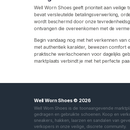
a
Well Worn Shoes geeft prioriteit aan veilige
k
bevat versleutelde betalingsverwerking, ord
e
wordt beschermd door onze tevredenheidsgar
r
ontvangen die overeenkomen met de vermel
s
Begin vandaag nog met het verkennen van on
V
met authentiek karakter, bewezen comfort e
e
praktische werkschoenen voor dagelijks geb
r
marktplaats verbindt je met het perfecte paa
s
l
e
t
e
n
Well Worn Shoes
© 2026
S
Well Worn Shoes is de toonaangevende marktpl
a
gedragen en gebruikte schoenen. Koop en ver
n
sneakers, hakken, laarzen en sandalen van geve
verkopers in onze veilige, discrete community.
d