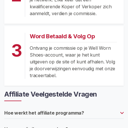
e
kwalificerende Koper of Verkoper zich
n
aanmeldt, verdien je commissie.
C
o
n
t
Word Betaald & Volg Op
e
3
Ontvang je commissie op je Well Worn
n
Shoes-account, waar je het kunt
t
uitgeven op de site of kunt afhalen. Volg
V
je doorverwijzingen eenvoudig met onze
e
traceertabel.
r
s
Affiliate Veelgestelde Vragen
l
e
t
Hoe werkt het affiliate programma?
e
n