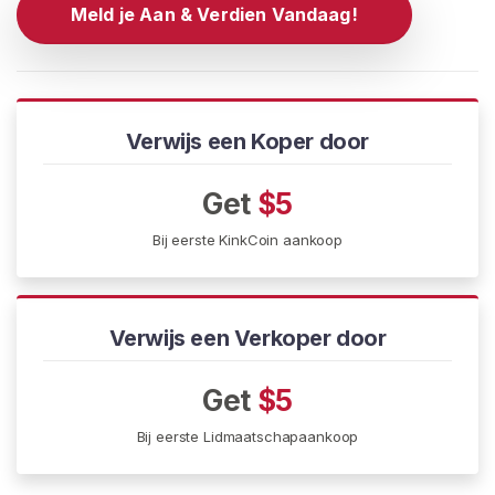
G
Meld je Aan & Verdien Vandaag!
I
S
T
R
E
R
Verwijs een Koper door
E
N
>
Get
$5
Bij eerste KinkCoin aankoop
H
o
m
Verwijs een Verkoper door
e
Get
$5
V
e
Bij eerste Lidmaatschapaankoop
r
k