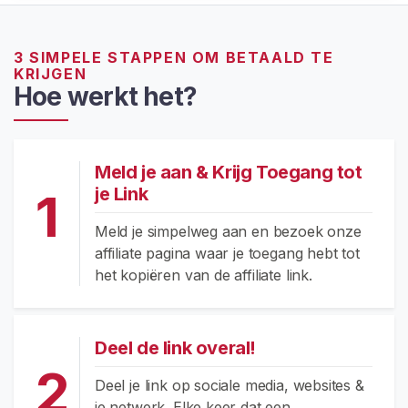
o
p
e
3 SIMPELE STAPPEN OM BETAALD TE
KRIJGEN
r
Hoe werkt het?
s
B
l
a
Meld je aan & Krijg Toegang tot
d
je Link
1
e
r
Meld je simpelweg aan en bezoek onze
e
affiliate pagina waar je toegang hebt tot
n
het kopiëren van de affiliate link.
S
c
Deel de link overal!
h
2
Deel je link op sociale media, websites &
o
je netwerk. Elke keer dat een