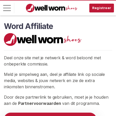
Registreer
Word Affiliate
I
n
l
o
g
g
Deel onze site met je netwerk & word beloond met
e
onbeperkte commissie.
n
Meld je simpelweg aan, deel je affiliate link op sociale
G
media, websites & jouw netwerk en zie de extra
R
inkomsten binnenstromen.
A
T
Door deze partnerlink te gebruiken, moet je je houden
I
S
aan de
Partnervoorwaarden
van dit programma.
R
E