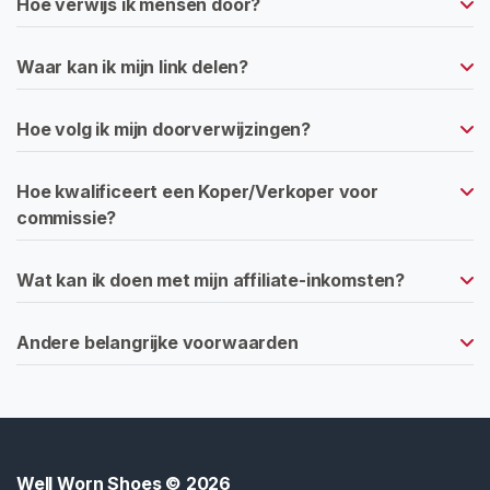
Hoe verwijs ik mensen door?
H
a
k
Waar kan ik mijn link delen?
k
e
Hoe volg ik mijn doorverwijzingen?
n
V
Hoe kwalificeert een Koper/Verkoper voor
e
commissie?
r
s
Wat kan ik doen met mijn affiliate-inkomsten?
l
e
Andere belangrijke voorwaarden
t
e
n
S
n
e
Well Worn Shoes
© 2026